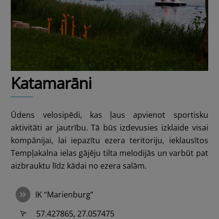
Katamarāni
Ūdens velosipēdi, kas ļaus apvienot sportisku
aktivitāti ar jautrību. Tā būs izdevusies izklaide visai
kompānijai, lai iepazītu ezera teritoriju, ieklausītos
Tempļakalna ielas gājēju tilta melodijās un varbūt pat
aizbrauktu līdz kādai no ezera salām.
IK “Marienburg”
57.427865, 27.057475