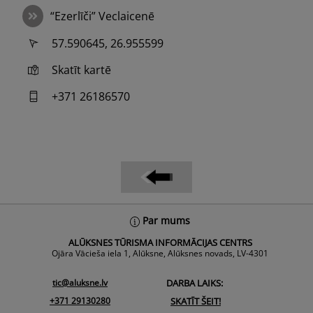
“Ezerlīči” Veclaicenē
57.590645, 26.955599
Skatīt kartē
+371 26186570
Back
Par mums
To
ALŪKSNES TŪRISMA INFORMĀCIJAS CENTRS
Top
Ojāra Vācieša iela 1, Alūksne, Alūksnes novads, LV-4301
tic@aluksne.lv
DARBA LAIKS:
+371 29130280
SKATĪT ŠEIT!