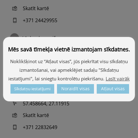
Skatīt kartē
+371 24429955
Lāzberģa muiža
Mēs savā tīmekļa vietnē izmantojam sīkdatnes.
57.460461, 27.118075
Noklikšķinot uz “Atļaut visas”, jūs piekrītat visu sīkdatņu
Skatīt kartē
izmantošanai, vai apmeklējiet sadaļu "Sīkdatņu
+371 29166262
iestatījumi", lai sniegtu kontrolētu piekrišanu.
Lasīt vairāk
Noraidīt visas
Atļaut visas
Sīkdatņu iestatījumi
“Ezerpļavas” Lāzberģī
57.458664, 27.11915
Skatīt kartē
+371 22832649