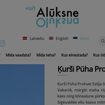
Latviešu
English
Eesti
?
Mida vaadata?
Mida teha?
Kus einestada?
Kus öö
Veesõidukid ja -inventar
Ķurši Püha Pro
Ķurši Püha Prohvet Eelija õi
Vabariik, märgiti maha rii
käes ning kõnealune piirko
õigeusklike ellu kaasa mit