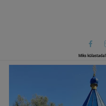
Skip
to
content
Miks külastada