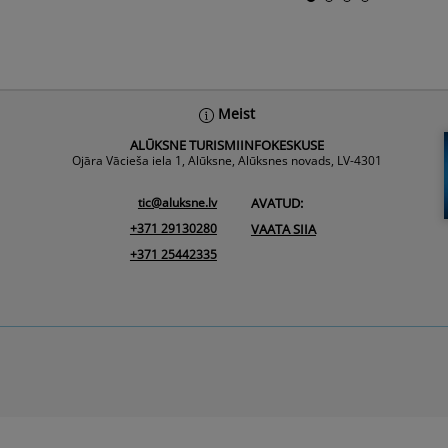
Meist
ALŪKSNE TURISMIINFOKESKUSE
Ojāra Vācieša iela 1, Alūksne, Alūksnes novads, LV-4301
tic@aluksne.lv
AVATUD:
+371 29130280
VAATA SIIA
+371 25442335