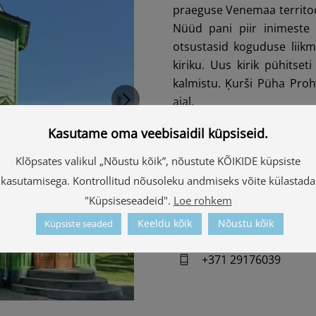
praeguse Venemaa territoor
Nüüd pani piir inimeste v
otsustasid koguduse liikm
kiriku. Uus kirik pühitset
kalmistu. Ķurši Püha Proh
ajal.
Kasutame oma veebisaidil küpsiseid.
Kontaktid
Klõpsates valikul „Nõustu kõik”, nõustute KÕIKIDE küpsiste
"Baznīca", Pededzes 
kasutamisega. Kontrollitud nõusoleku andmiseks võite külastada
"Küpsiseseadeid".
Loe rohkem
57.504055, 27.442281
Keeldu kõik
Nõustu kõik
Küpsiste seaded
Vaata kaardilt
+371 29176039