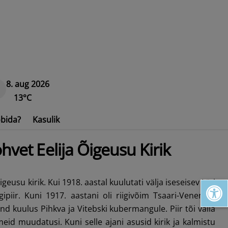
8. aug 2026
13°C
bida?
Kasulik
hvet Eelija Õigeusu Kirik
Open toolbar
geusu kirik. Kui 1918. aastal kuulutati välja iseseisev Läti
gipiir. Kuni 1917. aastani oli riigivõim Tsaari-Venemaa
nd kuulus Pihkva ja Vitebski kubermangule. Piir tõi valla
meid muudatusi. Kuni selle ajani asusid kirik ja kalmistu