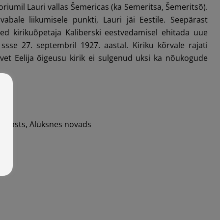
iumil Lauri vallas Šemericas (ka Semeritsa, Šemeritsõ).
abale liikumisele punkti, Lauri jäi Eestile. Seepärast
ed kirikuõpetaja Kaliberski eestvedamisel ehitada uue
i ssse 27. septembril 1927. aastal. Kiriku kõrvale rajati
vet Eelija õigeusu kirik ei sulgenud uksi ka nõukogude
pagasts, Alūksnes novads