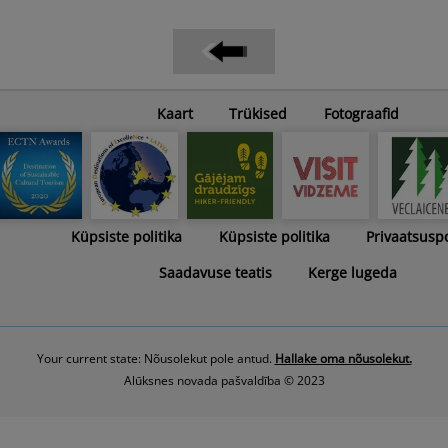
Kaart
Trükised
Fotograafid
Küpsiste politika
Küpsiste politika
Privaatsuspo
Saadavuse teatis
Kerge lugeda
Your current state: Nõusolekut pole antud.
Hallake oma nõusolekut.
Alūksnes novada pašvaldība © 2023