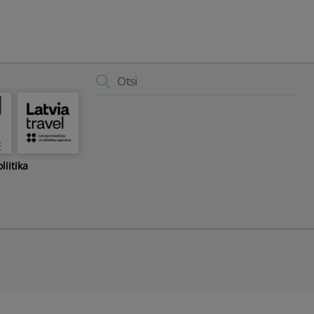
Back
To
Top
liitika