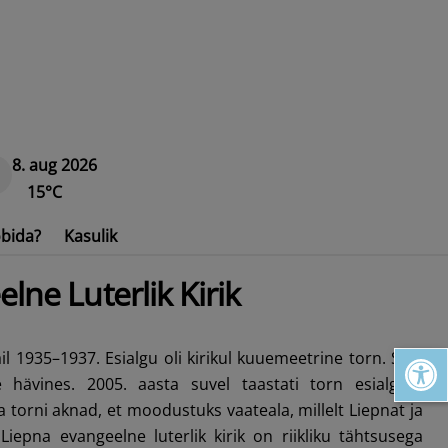
8. aug 2026
15°C
bida?
Kasulik
lne Luterlik Kirik
Open toolbar
il 1935–1937. Esialgu oli kirikul kuuemeetrine torn. Sõja
e hävines. 2005. aasta suvel taastati torn esialgses
 torni aknad, et moodustuks vaateala, millelt Liepnat ja
Liepna evangeelne luterlik kirik on riikliku tähtsusega