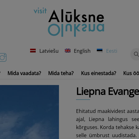
Latviešu
English
Eesti
?
Mida vaadata?
Mida teha?
Kus einestada?
Kus öö
Veesõidukid ja -inventar
Liepna Evangee
Ehitatud maakividest aasta
ajal, Liepna lahingus se
kõrguses. Korda tehakse ka
selle ümbrust uudistada. 