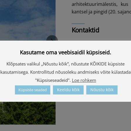
arhitektuurimälestis, kus
kantsel ja pingid (20. sajan
Kontaktid
"Luterāņu baznīca", 
Kasutame oma veebisaidil küpsiseid.
57.344288, 27.471889
Klõpsates valikul „Nõustu kõik”, nõustute KÕIKIDE küpsiste
Vaata kaardilt
kasutamisega. Kontrollitud nõusoleku andmiseks võite külastada
+371 25651965
"Küpsiseseadeid".
Loe rohkem
Keeldu kõik
Nõustu kõik
Küpsiste seaded