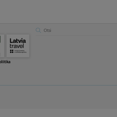
Back
To
Top
liitika