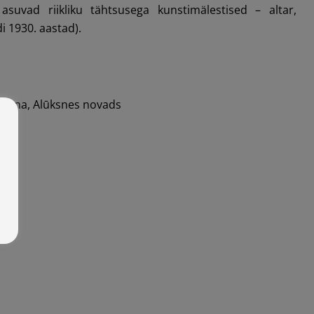
 asuvad riikliku tähtsusega kunstimälestised – altar,
di 1930. aastad).
Liepna, Alūksnes novads