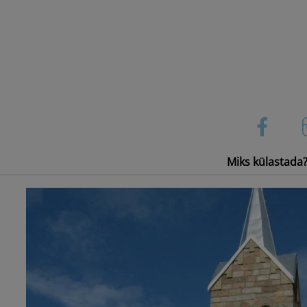
Skip
to
content
Miks külastada