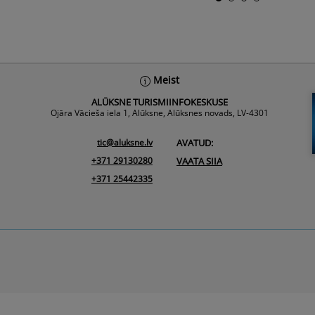
Meist
ALŪKSNE TURISMIINFOKESKUSE
Ojāra Vācieša iela 1, Alūksne, Alūksnes novads, LV-4301
tic@aluksne.lv
AVATUD:
+371 29130280
VAATA SIIA
+371 25442335