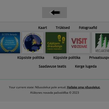
Kaart
Trükised
Fotograafid
Küpsiste politika
Küpsiste politika
Privaatsuspo
Saadavuse teatis
Kerge lugeda
Your current state: Nõusolekut pole antud.
Hallake oma nõusolekut.
Alūksnes novada pašvaldība © 2023