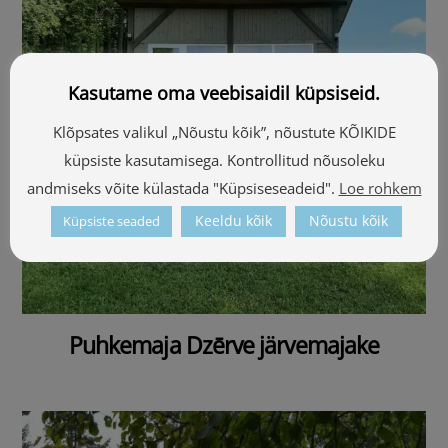
Kasutame oma veebisaidil küpsiseid.
Klõpsates valikul „Nõustu kõik”, nõustute KÕIKIDE
küpsiste kasutamisega. Kontrollitud nõusoleku
andmiseks võite külastada "Küpsiseseadeid".
Loe rohkem
Keeldu kõik
Nõustu kõik
Küpsiste seaded
Puhkemaja Dzērve järvemajake