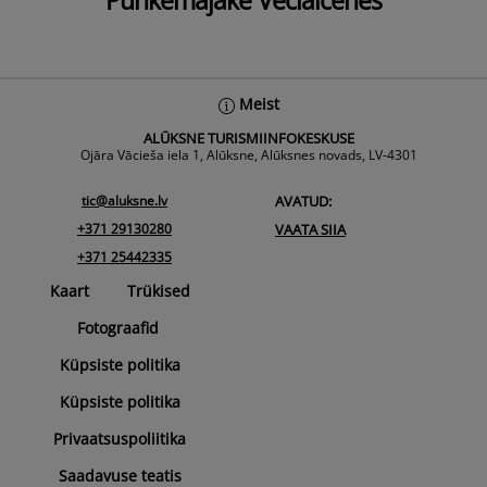
Puhkemajake Veclaicenes
Back
Meist
To
ALŪKSNE TURISMIINFOKESKUSE
Top
Ojāra Vācieša iela 1, Alūksne, Alūksnes novads, LV-4301
tic@aluksne.lv
AVATUD:
+371 29130280
VAATA SIIA
+371 25442335
Kaart
Trükised
Fotograafid
Küpsiste politika
Küpsiste politika
Privaatsuspoliitika
Saadavuse teatis