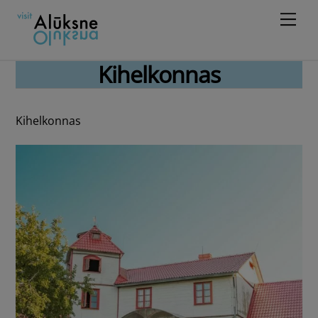
Skip
Men
to
content
Kihelkonnas
Kihelkonnas