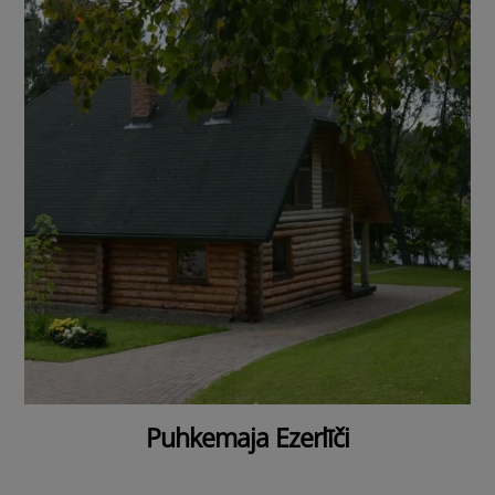
Puhkemaja Ezerlīči