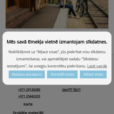
Bānīša zemes velomaršruti
Mēs savā tīmekļa vietnē izmantojam sīkdatnes.
Noklikšķinot uz “Atļaut visas”, jūs piekrītat visu sīkdatņu
izmantošanai, vai apmeklējiet sadaļu "Sīkdatņu
Back
Par mums
To
iestatījumi", lai sniegtu kontrolētu piekrišanu.
Lasīt vairāk
ALŪKSNES TŪRISMA INFORMĀCIJAS CENTRS
Top
Ojāra Vācieša iela 1, Alūksne, Alūksnes novads, LV-4301
Noraidīt visas
Atļaut visas
Sīkdatņu iestatījumi
tic@aluksne.lv
DARBA LAIKS:
+371 29130280
SKATĪT ŠEIT!
+371 25442335
Karte
Drukātie materiāli