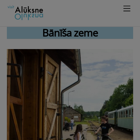
Skip
Men
to
content
Bānīša zeme